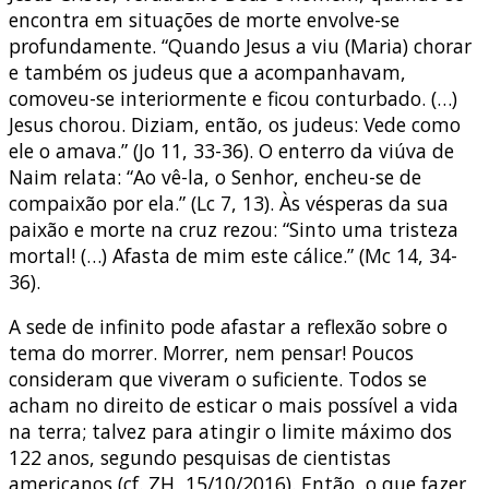
encontra em situações de morte envolve-se
profundamente. “Quando Jesus a viu (Maria) chorar
e também os judeus que a acompanhavam,
comoveu-se interiormente e ficou conturbado. (…)
Jesus chorou. Diziam, então, os judeus: Vede como
ele o amava.” (Jo 11, 33-36). O enterro da viúva de
Naim relata: “Ao vê-la, o Senhor, encheu-se de
compaixão por ela.” (Lc 7, 13). Às vésperas da sua
paixão e morte na cruz rezou: “Sinto uma tristeza
mortal! (…) Afasta de mim este cálice.” (Mc 14, 34-
36).
A sede de infinito pode afastar a reflexão sobre o
tema do morrer. Morrer, nem pensar! Poucos
consideram que viveram o suficiente. Todos se
acham no direito de esticar o mais possível a vida
na terra; talvez para atingir o limite máximo dos
122 anos, segundo pesquisas de cientistas
americanos (cf. ZH, 15/10/2016). Então, o que fazer