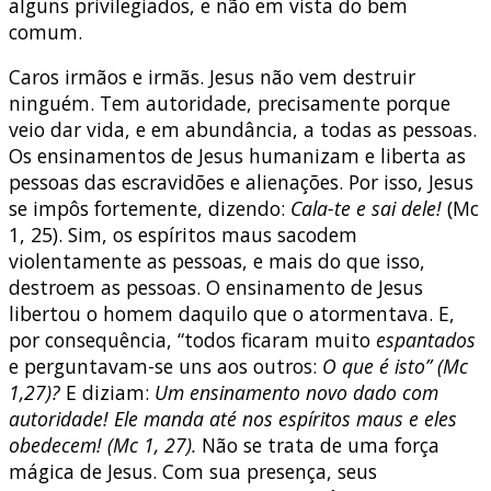
alguns privilegiados, e não em vista do bem
comum.
Caros irmãos e irmãs. Jesus não vem destruir
ninguém. Tem autoridade, precisamente porque
veio dar vida, e em abundância, a todas as pessoas.
Os ensinamentos de Jesus humanizam e liberta as
pessoas das escravidões e alienações. Por isso, Jesus
se impôs fortemente, dizendo:
Cala-te e sai dele!
(Mc
1, 25). Sim, os espíritos maus sacodem
violentamente as pessoas, e mais do que isso,
destroem as pessoas. O ensinamento de Jesus
libertou o homem daquilo que o atormentava. E,
por consequência, “todos ficaram muito
espantados
e perguntavam-se uns aos outros:
O que é isto” (Mc
1,27)?
E diziam:
Um ensinamento novo dado com
autoridade!
Ele manda até nos espíritos maus e eles
obedecem! (Mc 1, 27).
Não se trata de uma força
mágica de Jesus. Com sua presença, seus