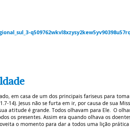
RAIS
ARQUI / DIOCESES
MISSÃO AD GENTES
AG
AL
COMISSÕES PASTORAIS
ARQUI / DIOCESES
M
ildade
do, em casa de um dos principais fariseus para tomar
.7-14). Jesus não se furta em ir, por causa de sua Mis
 sua atitude é grande. Todos olhavam para Ele. O olha
odos os presentes. Assim era quando olhava os doentes
proveita o momento para dar a todos uma lição prátic