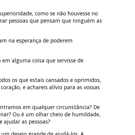
superioridade, como se não houvesse no
ntrar pessoas que pensam que ninguém as
avam na esperança de poderem
m em alguma coisa que servisse de
odos os que estais cansados e oprimidos,
oração, e achareis alívio para as vossas
ontramos em qualquer circunstância? De
enar? Ou é um olhar cheio de humildade,
e ajudar as pessoas?
um desejo grande de ajudá-los. A