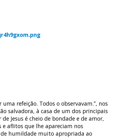
ENDA
DOWNLOADS
ISSÃO AD GENTES
AGENDA
DOWNLOADS
 uma refeição. Todos o observavam.”, nos
são salvadora, à casa de um dos principais
r de Jesus é cheio de bondade e de amor,
 e aflitos que lhe apareciam nos
a de humildade muito apropriada ao