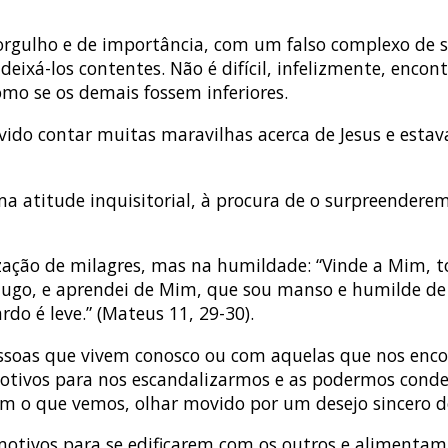
 orgulho e de importância, com um falso complexo de 
ixá-los contentes. Não é difícil, infelizmente, enco
omo se os demais fossem inferiores.
vido contar muitas maravilhas acerca de Jesus e est
 atitude inquisitorial, à procura de o surpreendere
ização de milagres, mas na humildade: “Vinde a Mim, t
 jugo, e aprendei de Mim, que sou manso e humilde de c
do é leve.” (Mateus 11, 29-30).
pessoas que vivem conosco ou com aquelas que nos enc
 motivos para nos escandalizarmos e as podermos cond
m o que vemos, olhar movido por um desejo sincero d
tivos para se edificarem com os outros e alimentam 