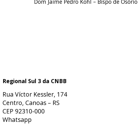
Dom Jaime Pedro Kohl – Bispo de Osório
Regional Sul 3 da CNBB
Rua Víctor Kessler, 174
Centro, Canoas – RS
CEP 92310-000
Whatsapp
(51) 9 9931-1360
secretaria@cnbbsul3.org.br