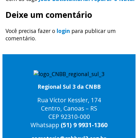
Deixe um comentário
Você precisa fazer o
login
para publicar um
comentário.
Regional Sul 3 da CNBB
Rua Víctor Kessler, 174
Centro, Canoas – RS
CEP 92310-000
Whatsapp
(51) 9 9931-1360