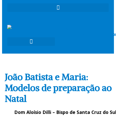
COMISSÕES PASTORAIS
ARQUI / DIOCESES
MISSÃO AD GENTES
João Batista e Maria:
Modelos de preparação ao
Natal
Dom Aloísio Dilli – Bispo de Santa Cruz do Su