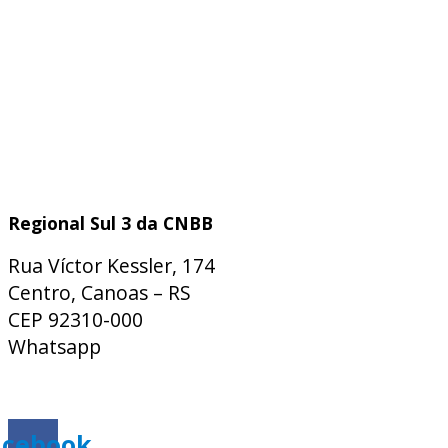
Regional Sul 3 da CNBB
Rua Víctor Kessler, 174
Centro, Canoas – RS
CEP 92310-000
Whatsapp
(51) 9 9931-1360
secretaria@cnbbsul3.org.br
acebook