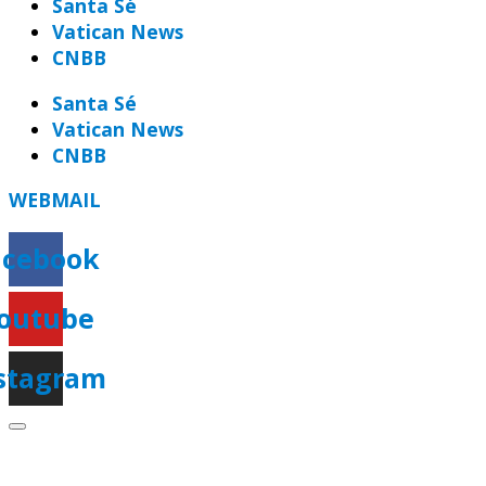
Santa Sé
Vatican News
CNBB
Santa Sé
Vatican News
CNBB
WEBMAIL
acebook
outube
stagram