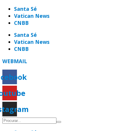
Ir
Santa Sé
para
Vatican News
o
CNBB
conteúdo
Santa Sé
Vatican News
CNBB
WEBMAIL
acebook
outube
stagram