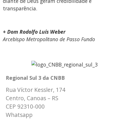
diante de Deus geram credibilidade e
transparência.
+ Dom Rodolfo Luís Weber
Arcebispo Metropolitano de Passo Fundo
Regional Sul 3 da CNBB
Rua Víctor Kessler, 174
Centro, Canoas – RS
CEP 92310-000
Whatsapp
(51) 9 9931-1360
secretaria@cnbbsul3.org.br