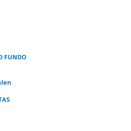
SO FUNDO
alen
TAS