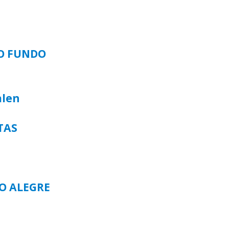
SO FUNDO
alen
TAS
TO ALEGRE