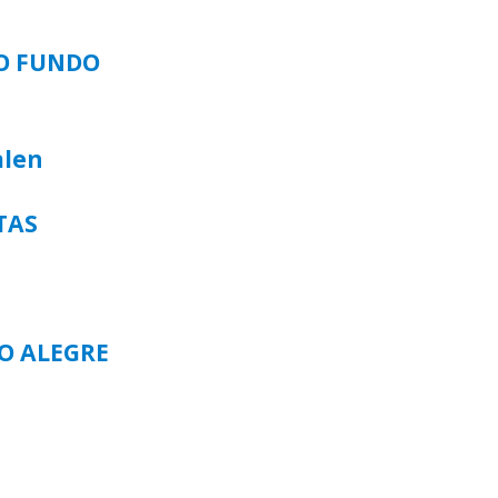
SO FUNDO
alen
TAS
TO ALEGRE