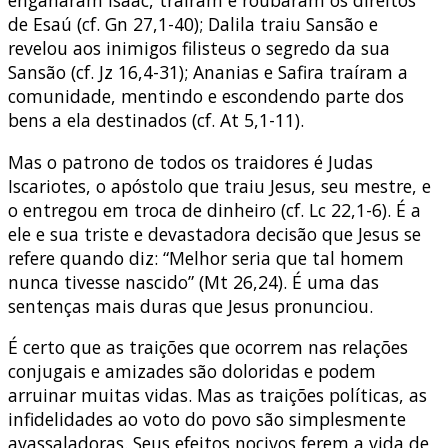
de Esaú (cf. Gn 27,1-40); Dalila traiu Sansão e
revelou aos inimigos filisteus o segredo da sua
Sansão (cf. Jz 16,4-31); Ananias e Safira traíram a
comunidade, mentindo e escondendo parte dos
bens a ela destinados (cf. At 5,1-11).
Mas o patrono de todos os traidores é Judas
Iscariotes, o apóstolo que traiu Jesus, seu mestre, e
o entregou em troca de dinheiro (cf. Lc 22,1-6). É a
ele e sua triste e devastadora decisão que Jesus se
refere quando diz: “Melhor seria que tal homem
nunca tivesse nascido” (Mt 26,24). É uma das
sentenças mais duras que Jesus pronunciou.
É certo que as traições que ocorrem nas relações
conjugais e amizades são doloridas e podem
arruinar muitas vidas. Mas as traições políticas, as
infidelidades ao voto do povo são simplesmente
avassaladoras. Seus efeitos nocivos ferem a vida de