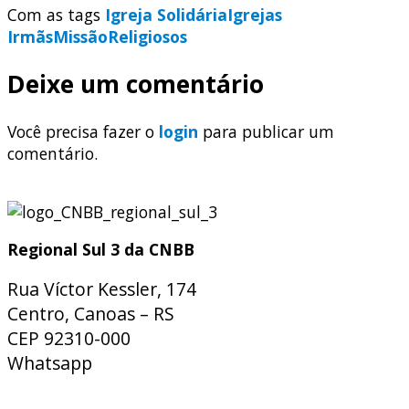
Com as tags
Igreja Solidária
Igrejas
Irmãs
Missão
Religiosos
Deixe um comentário
Você precisa fazer o
login
para publicar um
comentário.
Regional Sul 3 da CNBB
Rua Víctor Kessler, 174
Centro, Canoas – RS
CEP 92310-000
Whatsapp
(51) 9 9931-1360
secretaria@cnbbsul3.org.br