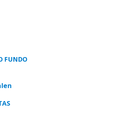
SO FUNDO
alen
TAS