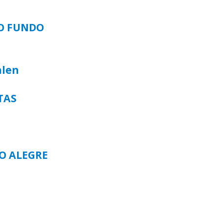
SO FUNDO
alen
TAS
TO ALEGRE