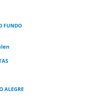
SO FUNDO
alen
TAS
TO ALEGRE