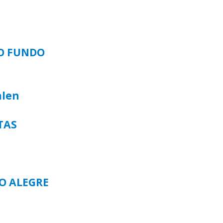
SO FUNDO
alen
TAS
TO ALEGRE