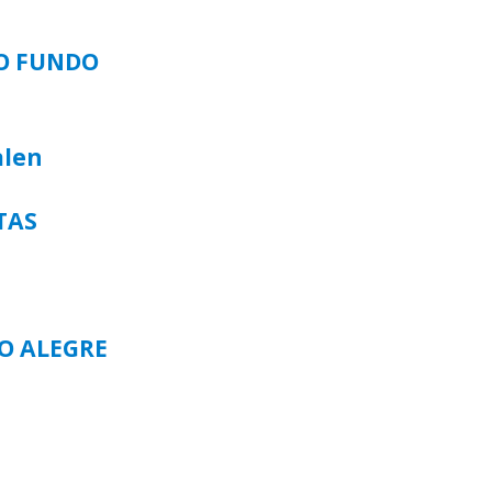
SO FUNDO
alen
TAS
TO ALEGRE