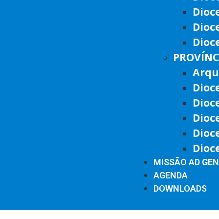
Dioc
Dioc
Dioc
PROVÍNC
Arqu
Dioc
Dioc
Dioc
Dioc
Dioc
MISSÃO AD GE
AGENDA
DOWNLOADS