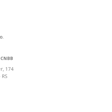
o.
a CNBB
r, 174
– RS
9 9931-1360
ul3.org.br