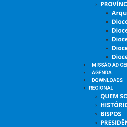
PROVÍNC
Arqu
Dioc
Dioc
Dioc
Dioc
Dioc
MISSÃO AD G
AGENDA
DOWNLOADS
REGIONAL
QUEM S
HISTÓRI
BISPOS
PRESIDÊ