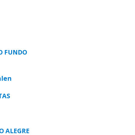
SO FUNDO
alen
TAS
TO ALEGRE