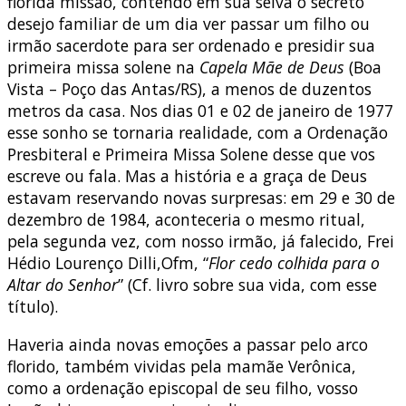
florida missão, contendo em sua seiva o secreto
desejo familiar de um dia ver passar um filho ou
irmão sacerdote para ser ordenado e presidir sua
primeira missa solene na
Capela Mãe de Deus
(Boa
Vista – Poço das Antas/RS), a menos de duzentos
metros da casa. Nos dias 01 e 02 de janeiro de 1977
esse sonho se tornaria realidade, com a Ordenação
Presbiteral e Primeira Missa Solene desse que vos
escreve ou fala. Mas a história e a graça de Deus
estavam reservando novas surpresas: em 29 e 30 de
dezembro de 1984, aconteceria o mesmo ritual,
pela segunda vez, com nosso irmão, já falecido, Frei
Hédio Lourenço Dilli,Ofm, “
Flor cedo colhida para o
Altar do Senhor
” (Cf. livro sobre sua vida, com esse
título).
Haveria ainda novas emoções a passar pelo arco
florido, também vividas pela mamãe Verônica,
como a ordenação episcopal de seu filho, vosso