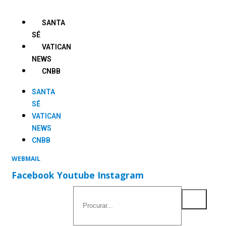
Ir
para
SANTA
o
SÉ
conteúdo
VATICAN
NEWS
CNBB
SANTA
SÉ
VATICAN
NEWS
CNBB
WEBMAIL
Facebook
Youtube
Instagram