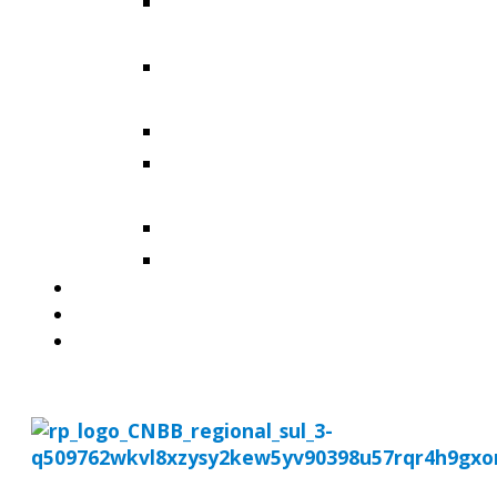
Arquidiocese de Santa
Maria
Diocese de Cachoeira do
Sul
Diocese de Cruz Alta
Diocese de Santa Cruz do
Sul
Diocese de Santo Ângelo
Diocese de Uruguaiana
MISSÃO AD GENTES
AGENDA
DOWNLOADS