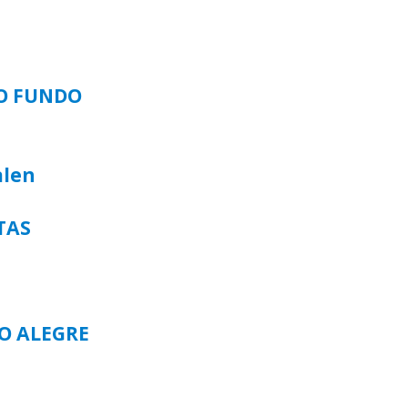
SO FUNDO
alen
TAS
TO ALEGRE