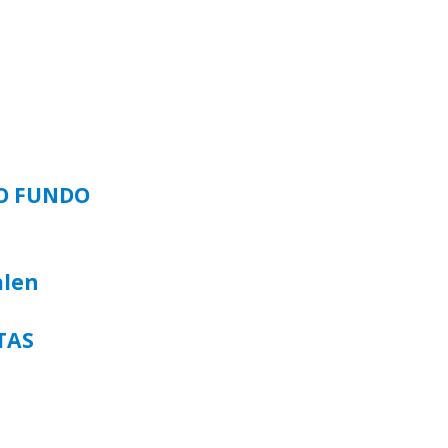
SO FUNDO
alen
TAS