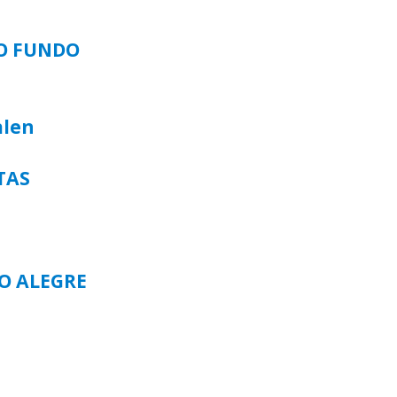
SO FUNDO
alen
TAS
TO ALEGRE