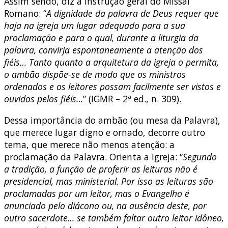
Assim sendo, diz a Instrução geral do Missal
Romano: “
A dignidade da palavra de Deus requer que
haja na igreja um lugar adequado para a sua
proclamação e para o qual, durante a liturgia da
palavra, convirja espontaneamente a atenção dos
fiéis… Tanto quanto a arquitetura da igreja o permita,
o ambão dispõe-se de modo que os ministros
ordenados e os leitores possam facilmente ser vistos e
ouvidos pelos fiéis…
” (IGMR – 2ª ed., n. 309).
Dessa importância do ambão (ou mesa da Palavra),
que merece lugar digno e ornado, decorre outro
tema, que merece não menos atenção: a
proclamação da Palavra. Orienta a Igreja: “
Segundo
a tradição, a função de proferir as leituras não é
presidencial, mas ministerial. Por isso as leituras são
proclamadas por um leitor, mas o Evangelho é
anunciado pelo diácono ou, na ausência deste, por
outro sacerdote… se também faltar outro leitor idôneo,