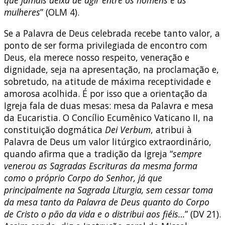
que jamais deixa de agir entre os homens e as
mulheres
” (OLM 4).
Se a Palavra de Deus celebrada recebe tanto valor, a
ponto de ser forma privilegiada de encontro com
Deus, ela merece nosso respeito, veneração e
dignidade, seja na apresentação, na proclamação e,
sobretudo, na atitude de máxima receptividade e
amorosa acolhida. É por isso que a orientação da
Igreja fala de duas mesas: mesa da Palavra e mesa
da Eucaristia. O Concílio Ecumênico Vaticano II, na
constituição dogmática
Dei Verbum
, atribui à
Palavra de Deus um valor litúrgico extraordinário,
quando afirma que a tradição da Igreja “
sempre
venerou as Sagradas Escrituras da mesma forma
como o próprio Corpo do Senhor, já que
principalmente na Sagrada Liturgia, sem cessar toma
da mesa tanto da Palavra de Deus quanto do Corpo
de Cristo o pão da vida e o distribui aos fiéis…
” (DV 21).