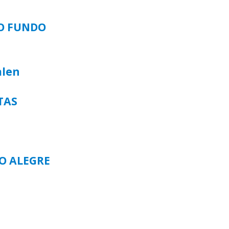
SO FUNDO
alen
TAS
TO ALEGRE