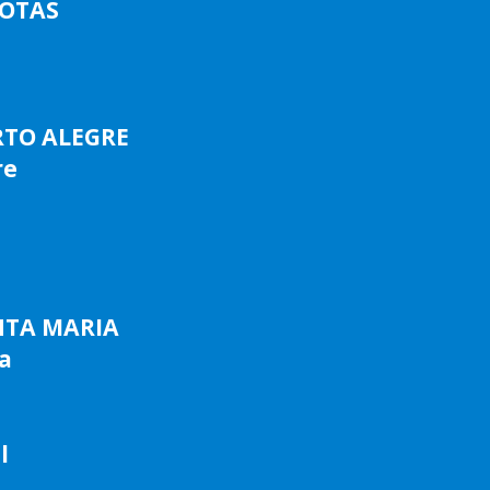
LOTAS
RTO ALEGRE
re
NTA MARIA
a
l