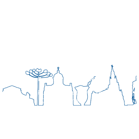
Regional Sul 3 da CNBB
Rua Víctor Kessler, 174
Centro, Canoas – RS
CEP 92310-000
Whatsapp
(51) 9 9931-1360
secretaria@cnbbsul3.org.br