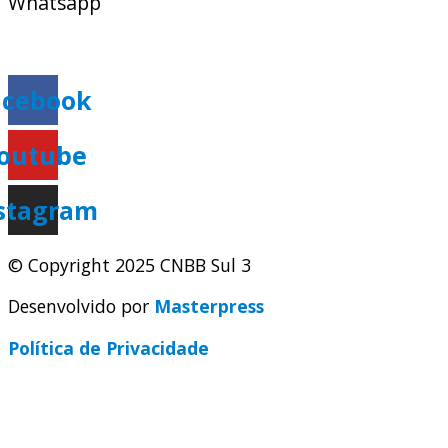
Whatsapp
(51) 9 9931-1360
secretaria@cnbbsul3.org.br
acebook
outube
stagram
© Copyright 2025 CNBB Sul 3
Desenvolvido por
Masterpress
Política de Privacidade