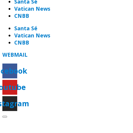
Santa Sé
Vatican News
CNBB
Santa Sé
Vatican News
CNBB
WEBMAIL
acebook
outube
stagram