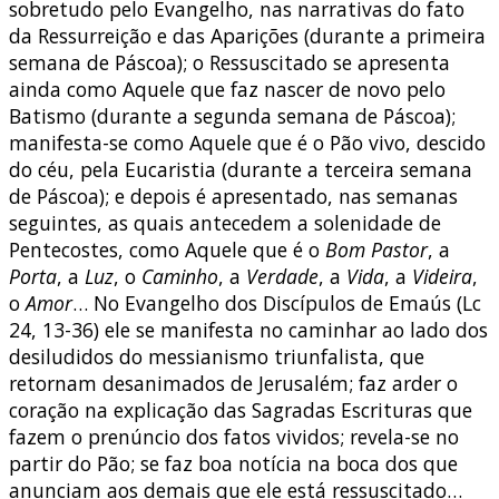
sobretudo pelo Evangelho, nas narrativas do fato
da Ressurreição e das Aparições (durante a primeira
semana de Páscoa); o Ressuscitado se apresenta
ainda como Aquele que faz nascer de novo pelo
Batismo (durante a segunda semana de Páscoa);
manifesta-se como Aquele que é o Pão vivo, descido
do céu, pela Eucaristia (durante a terceira semana
de Páscoa); e depois é apresentado, nas semanas
seguintes, as quais antecedem a solenidade de
Pentecostes, como Aquele que é o
Bom Pastor
, a
Porta
, a
Luz
, o
Caminho
, a
Verdade
, a
Vida
, a
Videira
,
o
Amor
… No Evangelho dos Discípulos de Emaús (Lc
24, 13-36) ele se manifesta no caminhar ao lado dos
desiludidos do messianismo triunfalista, que
retornam desanimados de Jerusalém; faz arder o
coração na explicação das Sagradas Escrituras que
fazem o prenúncio dos fatos vividos; revela-se no
partir do Pão; se faz boa notícia na boca dos que
anunciam aos demais que ele está ressuscitado…