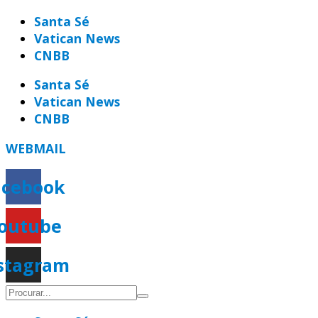
Ir
Santa Sé
para
Vatican News
o
CNBB
conteúdo
Santa Sé
Vatican News
CNBB
WEBMAIL
acebook
outube
stagram