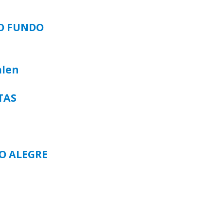
SO FUNDO
alen
TAS
TO ALEGRE