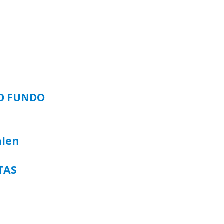
SO FUNDO
alen
TAS