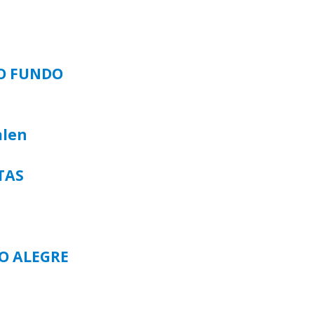
SO FUNDO
alen
TAS
TO ALEGRE