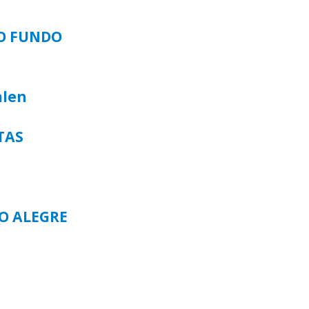
SO FUNDO
alen
TAS
TO ALEGRE