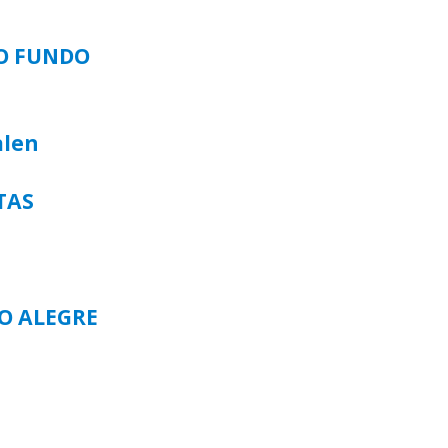
SO FUNDO
alen
TAS
TO ALEGRE