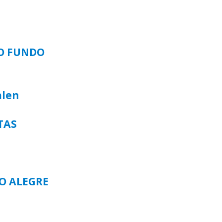
SO FUNDO
alen
TAS
TO ALEGRE