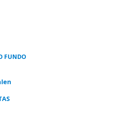
SO FUNDO
alen
TAS