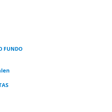
SO FUNDO
alen
TAS