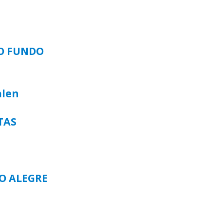
SO FUNDO
alen
TAS
TO ALEGRE