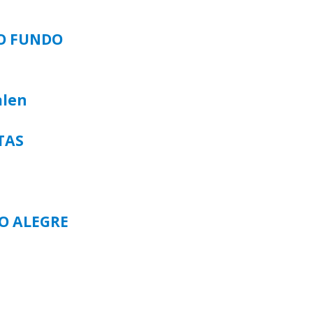
SO FUNDO
alen
TAS
TO ALEGRE