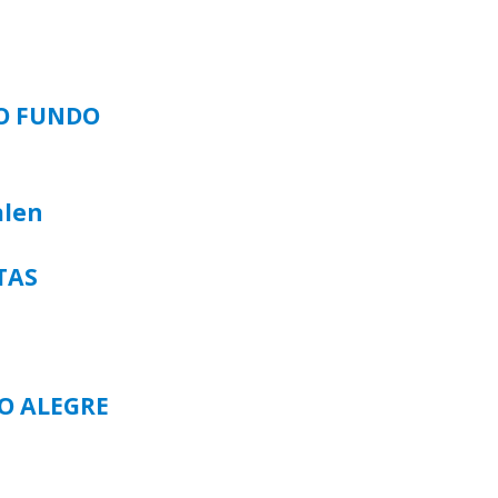
SO FUNDO
alen
TAS
TO ALEGRE