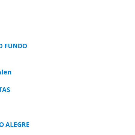
SO FUNDO
alen
TAS
TO ALEGRE