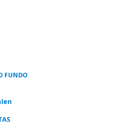
SO FUNDO
alen
TAS