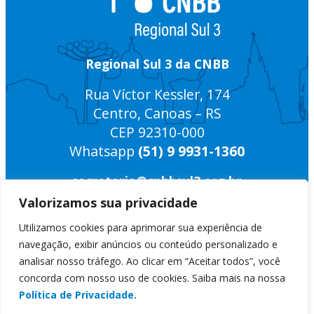
Regional Sul 3 da CNBB
Rua Víctor Kessler, 174
Centro, Canoas – RS
CEP 92310-000
Whatsapp
(51) 9 9931-1360
secretaria@cnbbsul3.org.br
Valorizamos sua privacidade
Facebook
Youtube
Instagram
Utilizamos cookies para aprimorar sua experiência de
navegação, exibir anúncios ou conteúdo personalizado e
analisar nosso tráfego. Ao clicar em “Aceitar todos”, você
concorda com nosso uso de cookies. Saiba mais na nossa
© Copyright 2025 CNBB Sul 3
Política de Privacidade.
Desenvolvido por
Masterpress