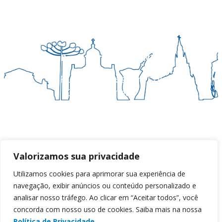
Regional Sul 3 da CNBB
Rua Víctor Kessler, 174
Centro, Canoas – RS
CEP 92310-000
Whatsapp
(51) 9 9931-1360
secretaria@cnbbsul3.org.br
Valorizamos sua privacidade
Facebook
Youtube
Instagram
Utilizamos cookies para aprimorar sua experiência de
navegação, exibir anúncios ou conteúdo personalizado e
analisar nosso tráfego. Ao clicar em “Aceitar todos”, você
concorda com nosso uso de cookies. Saiba mais na nossa
© Copyright 2025 CNBB Sul 3
Política de Privacidade.