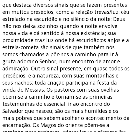
que destaca diversos sinais que se fazem presentes
em muitos presépios, como a relação trevas/luz: céu
estrelado na escuridão e no silêncio da noite; Deus
não nos deixa sozinhos quando a noite envolve
nossa vida e dá sentido à nossa existência; sua
proximidade traz luz onde há escuridão;os anjos e a
estrela-cometa são sinais de que também nós
somos chamados a pôr-nos a caminho para ir à
gruta adorar o Senhor, num encontro de amor e
admiração. Outro sinal presente, em quase todos os
presépios, é a natureza, com suas montanhas e
seus riachos: toda criação participa na festa da
vinda do Messias. Os pastores com suas ovelhas
põem-se a caminho e tornam-se as primeiras
testemunhas do essencial: ir ao encontro do
Salvador que nasceu; são os mais humildes e os
mais pobres que sabem acolher o acontecimento da
encarnação. Os Magos do oriente põem-se a
caminho para conhecer, adorar Jesus e oferecer-lhe