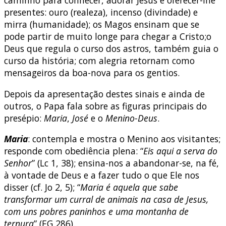
presentes: ouro (realeza), incenso (divindade) e
mirra (humanidade); os Magos ensinam que se
pode partir de muito longe para chegar a Cristo;o
Deus que regula o curso dos astros, também guia o
curso da história; com alegria retornam como
mensageiros da boa-nova para os gentios.
Depois da apresentação destes sinais e ainda de
outros, o Papa fala sobre as figuras principais do
presépio:
Maria
,
José
e o
Menino-Deus
.
Maria
: contempla e mostra o Menino aos visitantes;
responde com obediência plena: “
Eis aqui a serva do
Senhor
” (Lc 1, 38); ensina-nos a abandonar-se, na fé,
à vontade de Deus e a fazer tudo o que Ele nos
disser (cf. Jo 2, 5); “
Maria é aquela que sabe
transformar um curral de animais na casa de Jesus,
com uns pobres paninhos e uma montanha de
ternura
” (EG 286).