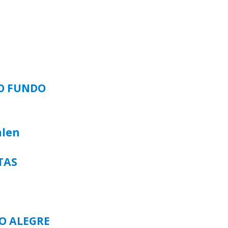
SO FUNDO
alen
TAS
TO ALEGRE