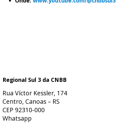
Onde:
www.youtube.com/@cnbbsul3
Regional Sul 3 da CNBB
Rua Víctor Kessler, 174
Centro, Canoas – RS
CEP 92310-000
Whatsapp
(51) 9 9931-1360
secretaria@cnbbsul3.org.br