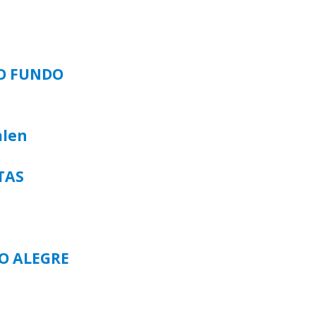
SO FUNDO
alen
TAS
TO ALEGRE