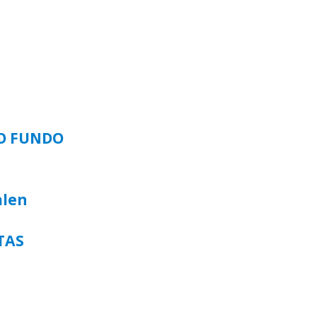
SO FUNDO
alen
TAS