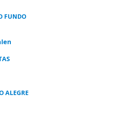
SO FUNDO
alen
TAS
TO ALEGRE