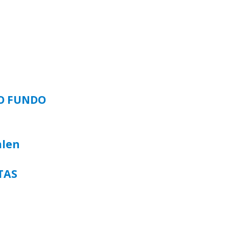
SO FUNDO
alen
TAS