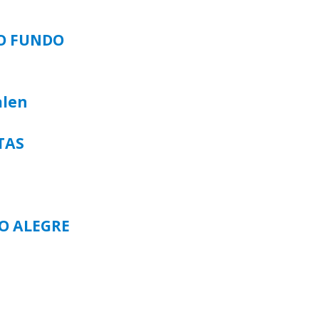
SO FUNDO
alen
TAS
TO ALEGRE