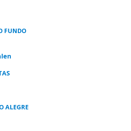
SO FUNDO
alen
TAS
TO ALEGRE