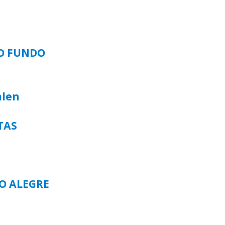
SO FUNDO
alen
TAS
TO ALEGRE