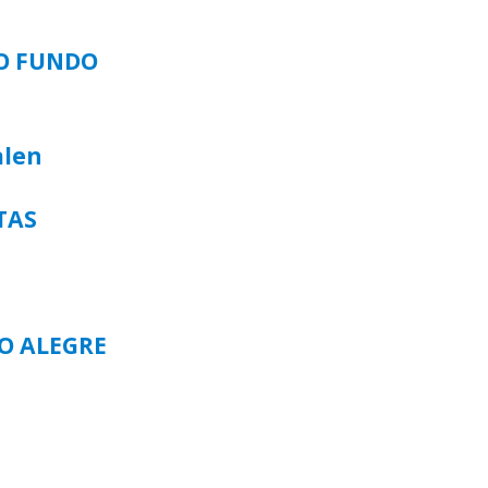
SO FUNDO
alen
TAS
TO ALEGRE