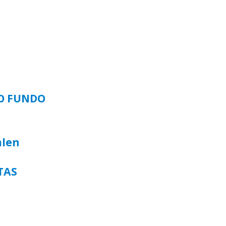
SO FUNDO
alen
TAS