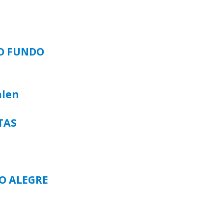
SO FUNDO
alen
TAS
TO ALEGRE