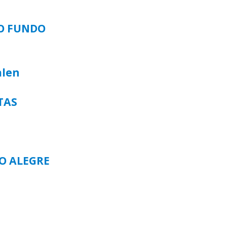
SO FUNDO
alen
TAS
TO ALEGRE