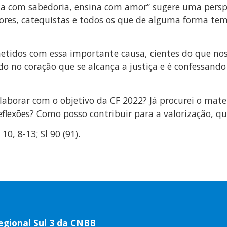
Fala com sabedoria, ensina com amor” sugere uma persp
sores, catequistas e todos os que de alguma forma tem
tidos com essa importante causa, cientes do que nos 
o no coração que se alcança a justiça e é confessando
laborar com o objetivo da CF 2022? Já procurei o materi
exões? Como posso contribuir para a valorização, qu
10, 8-13; Sl 90 (91).
egional Sul 3 da CNBB