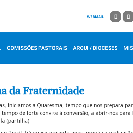
WEBMAIL
L
COMISSÕES PASTORAIS
ARQUI / DIOCESES
MIS
 da Fraternidade
as, iniciamos a Quaresma, tempo que nos prepara para
 tempo de forte convite à conversão, a abrir-nos para
a (partilha).
 no Brasil, há quase sessenta anos, propõe a realiza