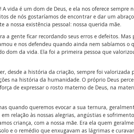
! A vida é um dom de Deus, e ela nos oferece sempre 
tos de nós gostaríamos de encontrar e dar um abraço
 a nossa existência pessoal: nossa querida mãe.
ra a gente ficar recordando seus erros e defeitos. Ma
 amou e nos defendeu quando ainda nem sabíamos o 
do dom da vida. Ela foi a primeira pessoa que valorizou
, desde a história da criação, sempre foi valorizada
uições na história da humanidade. O próprio Deus perc
 força de expressar o rosto materno de Deus, na mater
 mas quando queremos evocar a sua ternura, geralmen
e em relação às nossas alegrias, angústias e sofriment
amos criança, com a nossa mãe. Era ela quem geralme
solo e o remédio que enxugavam as lágrimas e curava