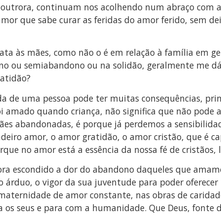
e outrora, continuam nos acolhendo num abraço com a
or que sabe curar as feridas do amor ferido, sem dei
grata às mães, como não o é em relação à família em 
 ou semiabandono ou na solidão, geralmente me dá 
atidão?
ida de uma pessoa pode ter muitas consequências, prin
 amado quando criança, não significa que não pode ap
es abandonadas, é porque já perdemos a sensibilid
deiro amor, o amor gratidão, o amor cristão, que é c
orque no amor está a essência da nossa fé de cristãos
ora escondido a dor do abandono daqueles que amame
árduo, o vigor da sua juventude para poder oferecer 
 maternidade de amor constante, nas obras de caridade
s seus e para com a humanidade. Que Deus, fonte do 