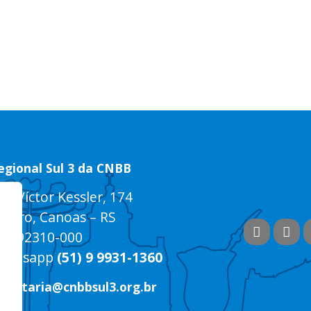
egional Sul 3 da CNBB
ua Víctor Kessler, 174
entro, Canoas – RS
EP 92310-000
hatsapp
(51) 9 9931-1360
ecretaria@cnbbsul3.org.br