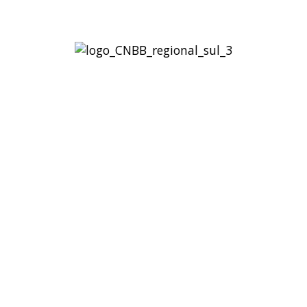
Regional Sul 3 da CNBB
Rua Víctor Kessler, 174
Centro, Canoas – RS
CEP 92310-000
Whatsapp
(51) 9 9931-1360
secretaria@cnbbsul3.org.br