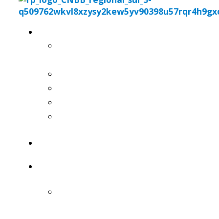
REGIONAL
QUEM
SOMOS
HISTÓRICO
BISPOS
PRESIDÊNCIA
SECRETARIADO
EXECUTIVO
COMISSÕES
PASTORAIS
ARQUI /
DIOCESES
PROVÍNCIA
ECLESIÁSTICA