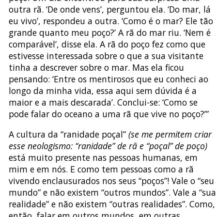
outra rã. ‘De onde vens’, perguntou ela. ‘Do mar, lá
eu vivo’, respondeu a outra. ‘Como é o mar? Ele tão
grande quanto meu poço?’ A rã do mar riu. ‘Nem é
comparável’, disse ela. A rã do poço fez como que
estivesse interessada sobre o que a sua visitante
tinha a descrever sobre o mar. Mas ela ficou
pensando: ‘Entre os mentirosos que eu conheci ao
longo da minha vida, essa aqui sem dúvida é a
maior e a mais descarada’. Conclui-se: ‘Como se
pode falar do oceano a uma rã que vive no poço?’”
A cultura da “ranidade poçal”
(se me permitem criar
esse neologismo: “ranidade” de rã e “poçal” de poço)
está muito presente nas pessoas humanas, em
mim e em nós. E como tem pessoas como a rã
vivendo enclausurados nos seus “poços”! Vale o “seu
mundo” e não existem “outros mundos”. Vale a “sua
realidade” e não existem “outras realidades”. Como,
então, falar em outros mundos, em outras