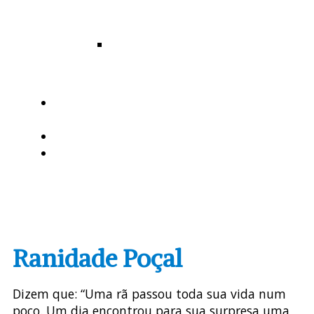
Santo
Ângelo
Diocese
de
Uruguaiana
MISSÃO AD
GENTES
AGENDA
DOWNLOADS
Ranidade Poçal
Dizem que: “Uma rã passou toda sua vida num
poço. Um dia encontrou para sua surpresa uma