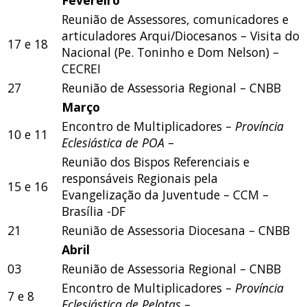
Reunião de Assessores, comunicadores e
articuladores Arqui/Diocesanos – Visita do
17 e 18
Nacional (Pe. Toninho e Dom Nelson) –
CECREI
27
Reunião de Assessoria Regional – CNBB
Março
Encontro de Multiplicadores –
Província
10 e 11
Eclesiástica de POA
–
Reunião dos Bispos Referenciais e
responsáveis Regionais pela
15 e 16
Evangelização da Juventude – CCM –
Brasília -DF
21
Reunião de Assessoria Diocesana – CNBB
Abril
03
Reunião de Assessoria Regional – CNBB
Encontro de Multiplicadores –
Província
7 e 8
Eclesiástica de Pelotas
–