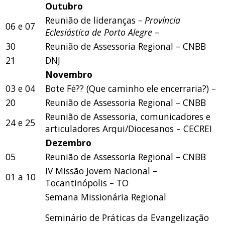
Outubro
Reunião de lideranças
– Província
06 e 07
Eclesiástica de Porto Alegre
–
30
Reunião de Assessoria Regional – CNBB
21
DNJ
Novembro
03 e 04
Bote Fé?? (Que caminho ele encerraria?) –
20
Reunião de Assessoria Regional – CNBB
Reunião de Assessoria, comunicadores e
24 e 25
articuladores Arqui/Diocesanos – CECREI
Dezembro
05
Reunião de Assessoria Regional – CNBB
IV Missão Jovem Nacional –
01 a 10
Tocantinópolis – TO
Semana Missionária Regional
Seminário de Práticas da Evangelização