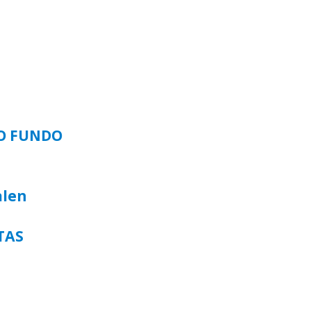
SO FUNDO
alen
TAS