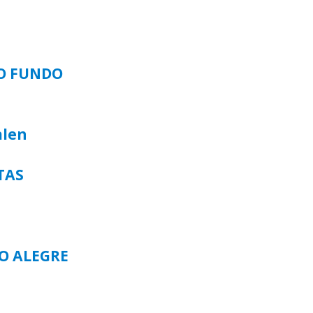
SO FUNDO
alen
TAS
TO ALEGRE