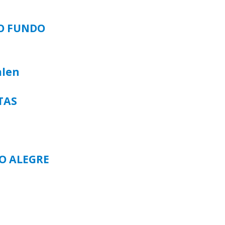
SO FUNDO
alen
TAS
TO ALEGRE