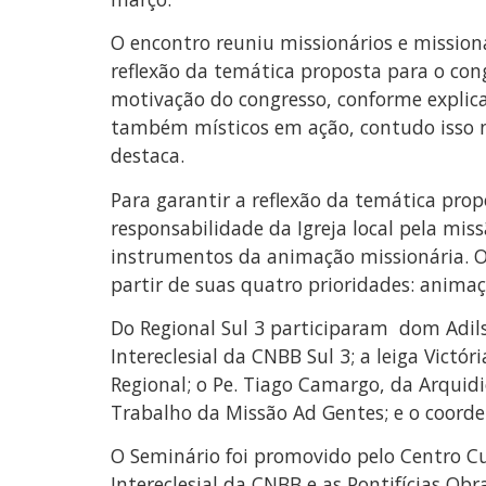
O encontro reuniu missionários e missioná
reflexão da temática proposta para o co
motivação do congresso, conforme explica 
também místicos em ação, contudo isso nã
destaca.
Para garantir a reflexão da temática pro
responsabilidade da Igreja local pela mis
instrumentos da animação missionária. O
partir de suas quatro prioridades: anima
Do Regional Sul 3 participaram dom Adils
Intereclesial da CNBB Sul 3; a leiga Vict
Regional; o Pe. Tiago Camargo, da Arqui
Trabalho da Missão Ad Gentes; e o coor
O Seminário foi promovido pelo Centro Cu
Intereclesial da CNBB e as Pontifícias Obr