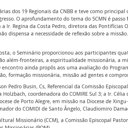
rias dos 19 Regionais da CNBB e teve como principal o
ngresso. O aprofundamento do tema do 5CMN é passo 
a Ir. Regina da Costa Pedro, diretora das Pontifícias 
o dispensa a necessidade de reflexão sobre a missão.
posta, o Seminário proporcionou aos participantes qua
são além-fronteiras, a espiritualidade missionária, a m
 encontro ainda propôs aos uma avaliação do Program
ção, formação missionária, missão ad gentes e comprom
on Pedro Busin, Cs, Referencial da Comissão Episcopa
ória Holzbach, coordenadora do COMIRE Sul 3; a Ir. Cél
diocese de Porto Alegre, em missão na Diocese de Xin
denador do COMIDI de Santo Ângelo, Claudiomiro Dama
ltural Missionário (CCM), a Comissão Episcopal Pastor
as Missionárias (POM).