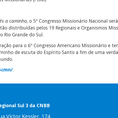
pés a caminho,
o 5º Congresso Missionário Nacional ser
tão distribuídas pelos 19 Regionais e Organismos Mis
do Rio Grande do Sul.
aração para o 6º Congresso Americano Missionário e t
caminho de escuta do Espírito Santo a fim de uma verd
mundo.
5cmn/
.
egional Sul 3 da CNBB
ua Víctor Kessler, 174