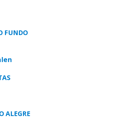
SO FUNDO
alen
TAS
TO ALEGRE