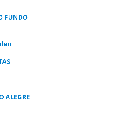
SO FUNDO
alen
TAS
TO ALEGRE