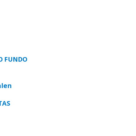
SO FUNDO
alen
TAS