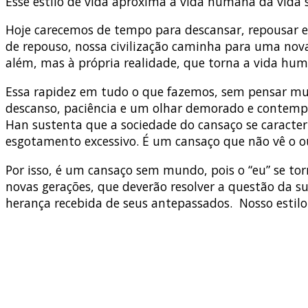
Esse estilo de vida aproxima a vida humana da vida s
Hoje carecemos de tempo para descansar, repousar e 
de repouso, nossa civilização caminha para uma nova
além, mas à própria realidade, que torna a vida huma
Essa rapidez em tudo o que fazemos, sem pensar m
descanso, paciência e um olhar demorado e contempla
Han sustenta que a sociedade do cansaço se carac
esgotamento excessivo. É um cansaço que não vê o ou
Por isso, é um cansaço sem mundo, pois o “eu” se tor
novas gerações, que deverão resolver a questão da s
herança recebida de seus antepassados. Nosso estilo 