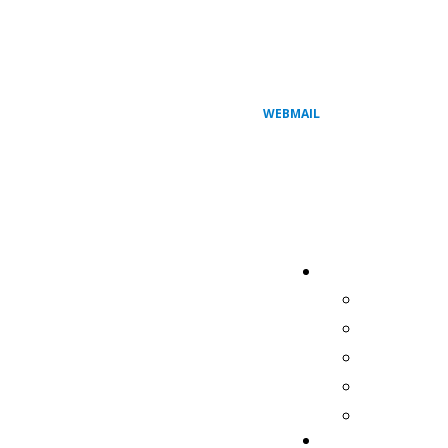
WEBMAIL
REGIONAL
QUEM 
HISTÓR
BISPOS
PRESID
SECRET
COMISSÕES 