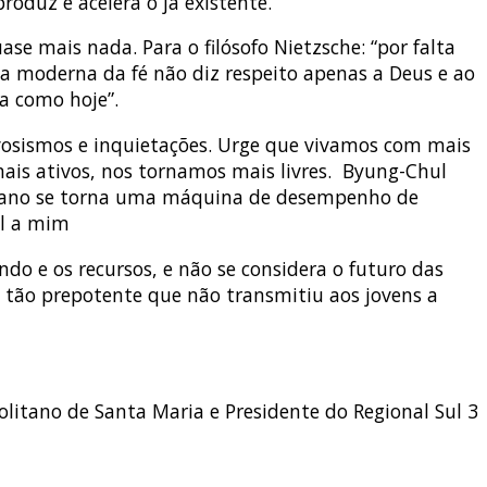
oduz e acelera o já existente.
e mais nada. Para o filósofo Nietzsche: “por falta
a moderna da fé não diz respeito apenas a Deus e ao
ia como hoje”.
osismos e inquietações. Urge que vivamos com mais
ais ativos, nos tornamos mais livres. Byung-Chul
umano se torna uma máquina de desempenho de
al a mim
do e os recursos, e não se considera o futuro das
i tão prepotente que não transmitiu aos jovens a
itano de Santa Maria e Presidente do Regional Sul 3