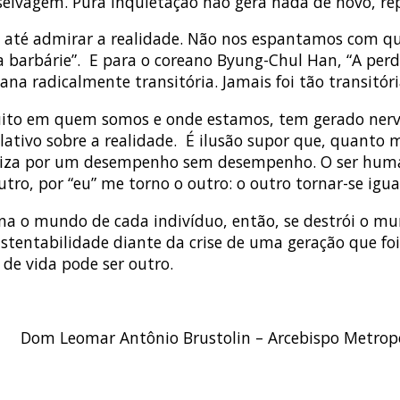
elvagem. Pura inquietação não gera nada de novo, repr
até admirar a realidade. Não nos espantamos com quas
 barbárie”. E para o coreano Byung-Chul Han, “A perd
na radicalmente transitória. Jamais foi tão transitór
uito em quem somos e onde estamos, tem gerado nerv
tivo sobre a realidade. É ilusão supor que, quanto m
teriza por um desempenho sem desempenho. O ser h
tro, por “eu” me torno o outro: o outro tornar-se igu
na o mundo de cada indivíduo, então, se destrói o mun
ustentabilidade diante da crise de uma geração que fo
de vida pode ser outro.
Dom Leomar Antônio Brustolin – Arcebispo Metropol