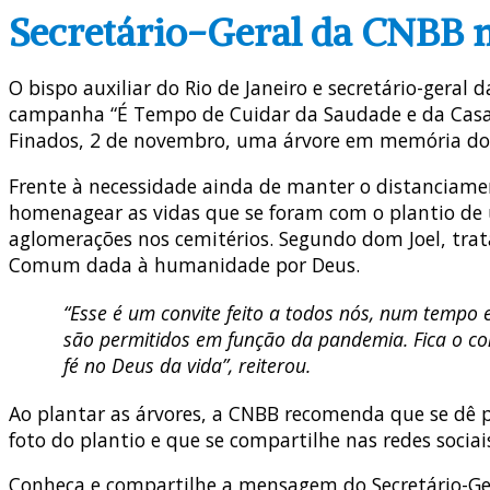
Secretário-Geral da CNBB m
O bispo auxiliar do Rio de Janeiro e secretário-geral
campanha “É Tempo de Cuidar da Saudade e da Casa C
Finados, 2 de novembro, uma árvore em memória dos
Frente à necessidade ainda de manter o distanciamen
homenagear as vidas que se foram com o plantio de um
aglomerações nos cemitérios. Segundo dom Joel, tra
Comum dada à humanidade por Deus.
“Esse é um convite feito a todos nós, num tempo
são permitidos em função da pandemia. Fica o c
fé no Deus da vida”, reiterou.
Ao plantar as árvores, a CNBB recomenda que se dê 
foto do plantio e que se compartilhe nas redes soci
Conheça e compartilhe a mensagem do Secretário-Ge