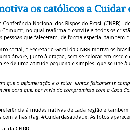
otiva os católicos a Cuidar 
 da Conferência Nacional dos Bispos do Brasil (CNBB), 
omum”, no qual reafirma o convite a todos os cristão
 pessoas que faleceram, de forma especial também d
to social, o Secretário-Geral da CNBB motiva os brasi
a árvore, junto à oração, sem se colocar em risco e c
ta-se de uma atitude pequena e simples, que se une à
 em que a aglomeração e o estar juntos fisicamente com
onvite para que, por meio do compromisso com a Casa Co
preferência à mudas nativas de cada região e também 
ais com a hashtag: #Cuidardasaudade. As fotos aparec
ral da CNBB: