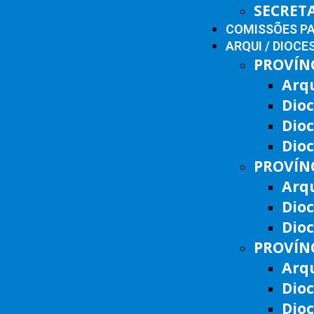
SECRET
COMISSÕES P
ARQUI / DIOCE
PROVÍNC
Arq
Dioc
Dio
Dioc
PROVÍNC
Arqu
Dio
Dioc
PROVÍNC
Arqu
Dioc
Dio