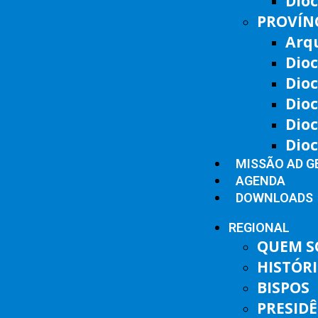
Dioc
PROVÍNC
Arq
Dioc
Dioc
Dioc
Dio
Dio
MISSÃO AD G
AGENDA
DOWNLOADS
REGIONAL
QUEM 
HISTÓR
BISPOS
PRESID