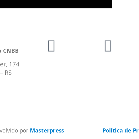
da CNBB
er, 174
– RS
 9 9931-1360
sul3.org.br
volvido por
Masterpress
Política de P