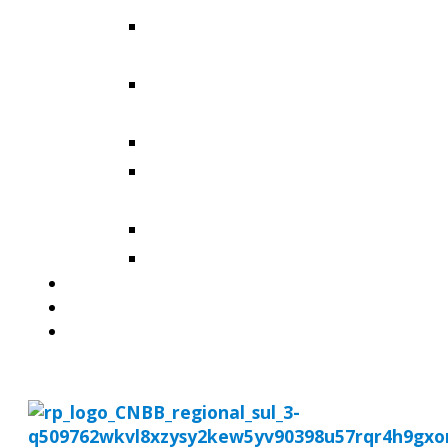
Arquidiocese de Santa
Maria
Diocese de Cachoeira do
Sul
Diocese de Cruz Alta
Diocese de Santa Cruz do
Sul
Diocese de Santo Ângelo
Diocese de Uruguaiana
MISSÃO AD GENTES
AGENDA
DOWNLOADS