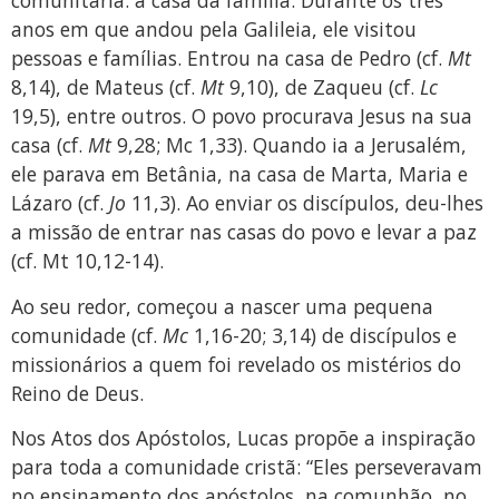
comunitária: a casa da família. Durante os três
anos em que andou pela Galileia, ele visitou
pessoas e famílias. Entrou na casa de Pedro (cf.
Mt
8,14), de Mateus (cf.
Mt
9,10), de Zaqueu (cf.
Lc
19,5), entre outros. O povo procurava Jesus na sua
casa (cf.
Mt
9,28; Mc 1,33). Quando ia a Jerusalém,
ele parava em Betânia, na casa de Marta, Maria e
Lázaro (cf.
Jo
11,3). Ao enviar os discípulos, deu-lhes
a missão de entrar nas casas do povo e levar a paz
(cf. Mt 10,12-14).
Ao seu redor, começou a nascer uma pequena
comunidade (cf.
Mc
1,16-20; 3,14) de discípulos e
missionários a quem foi revelado os mistérios do
Reino de Deus.
Nos Atos dos Apóstolos, Lucas propõe a inspiração
para toda a comunidade cristã: “Eles perseveravam
no ensinamento dos apóstolos, na comunhão, no