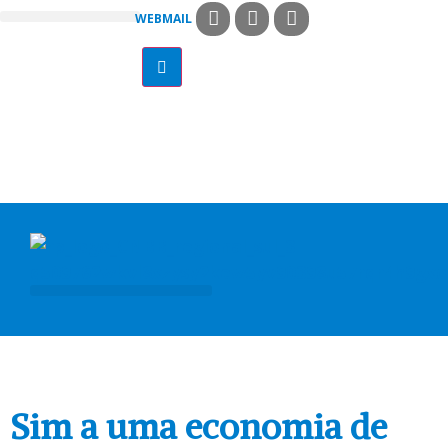
WEBMAIL
COMISSÕES PASTORAIS
ARQUI / DIOCESES
MISSÃO AD GENTES
Sim a uma economia de