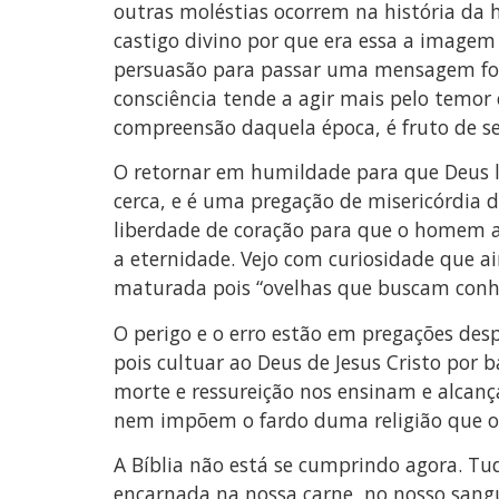
outras moléstias ocorrem na história da 
castigo divino por que era essa a imagem
persuasão para passar uma mensagem fort
consciência tende a agir mais pelo temor 
compreensão daquela época, é fruto de s
O retornar em humildade para que Deus l
cerca, e é uma pregação de misericórdia d
liberdade de coração para que o homem ac
a eternidade. Vejo com curiosidade que ai
maturada pois “ovelhas que buscam conhec
O perigo e o erro estão em pregações des
pois cultuar ao Deus de Jesus Cristo por 
morte e ressureição nos ensinam e alcan
nem impõem o fardo duma religião que o
A Bíblia não está se cumprindo agora. Tu
encarnada na nossa carne, no nosso sangu