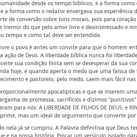
humanidade desde os tempo bíblicos, e a forma como es
 e a forma como o redator enxergava sua experiência
e de conversão sobre tons morais, pois para coração 
e tremor do que pelo amor livre e desinteressado e mis
eu tempo e como tal deve ser entendida.
ivre o povo é antes um convite para que o homem en
a ação de Deus. A liberdade bíblica nunca foi liberdade
eite sua condição finita sem se desesperar da sua con
nda hoje, é quando aperta o medo que uma faísca de fé
imento e pastoreio, pelo medo, caem mais fácil nas g
proporcionalmente apocalípticas e que se inserem uma 
barganha de promessa, sacrifícios e dízimos “punitivos
çaram para nós: A LIBERDADE DE FILHOS DE DEUS, e fil
prime, mas um ideal de seguimento que converte por
do nela já se cumpriu. A Palavra definitiva que Deus t
e e na nossa história. Pinçar um versículo isolado pa