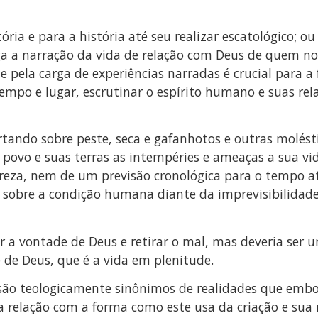
stória e para a história até seu realizar escatológico;
ga a narração da vida de relação com Deus de quem no
e pela carga de experiências narradas é crucial para a
mpo e lugar, escrutinar o espírito humano e suas rel
rtando sobre peste, seca e gafanhotos e outras molés
 povo e suas terras as intempéries e ameaças a sua vi
eza, nem de um previsão cronológica para o tempo a
co sobre a condição humana diante da imprevisibilidad
a vontade de Deus e retirar o mal, mas deveria ser u
e Deus, que é a vida em plenitude.
a são teologicamente sinônimos de realidades que embo
elação com a forma como este usa da criação e sua r