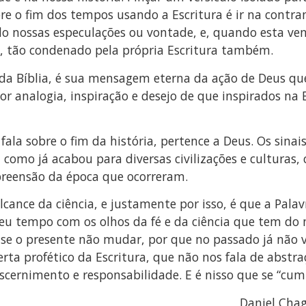
re o fim dos tempos usando a Escritura é ir na contra
ndo nossas especulações ou vontade, e, quando esta v
o, tão condenado pela própria Escritura também.
da Bíblia, é sua mensagem eterna da ação de Deus que
or analogia, inspiração e desejo de que inspirados na 
os fala sobre o fim da história, pertence a Deus. Os sin
mo já acabou para diversas civilizações e culturas, 
preensão da época que ocorreram.
cance da ciência, e justamente por isso, é que a Palav
seu tempo com os olhos da fé e da ciência que tem do m
 se o presente não mudar, por que no passado já não
erta profético da Escritura, que não nos fala de abst
cernimento e responsabilidade. E é nisso que se “cump
Daniel Chag