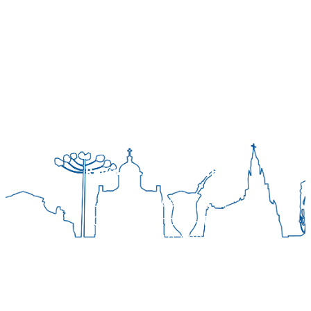
Regional Sul 3 da CNBB
Rua Víctor Kessler, 174
Centro, Canoas – RS
CEP 92310-000
Whatsapp
(51) 9 9931-1360
secretaria@cnbbsul3.org.br