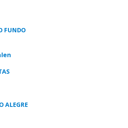
SO FUNDO
alen
TAS
TO ALEGRE