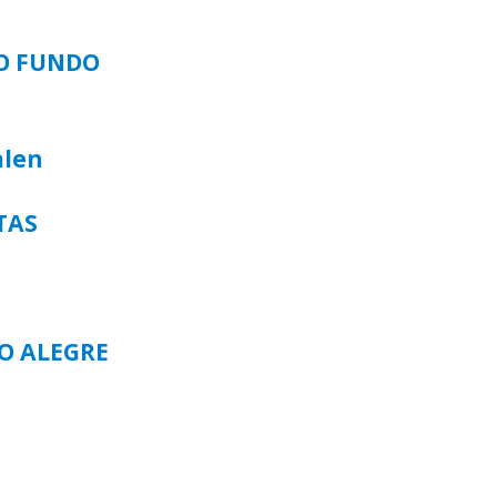
SO FUNDO
alen
TAS
TO ALEGRE