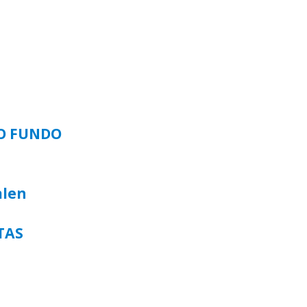
SO FUNDO
alen
TAS